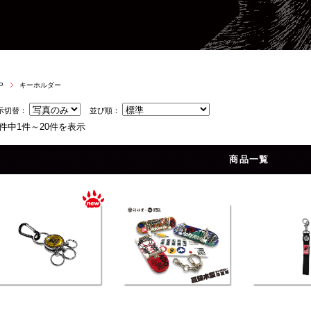
P
キーホルダー
示切替：
並び順：
0件中1件～20件を表示
商品一覧