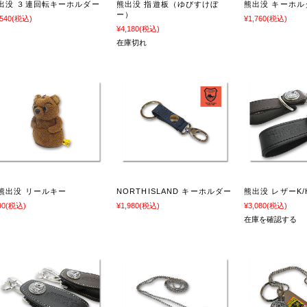
出没 ３連回転キーホルダー
熊出没 指遊板（ゆびすけぼ
熊出没 キーホル
ー）
,540
(税込)
¥1,760
(税込)
¥4,180
(税込)
在庫切れ
熊出没 リールキー
NORTHISLAND キーホルダー
熊出没 レザーK/
90
(税込)
¥1,980
(税込)
¥3,080
(税込)
在庫を確認する