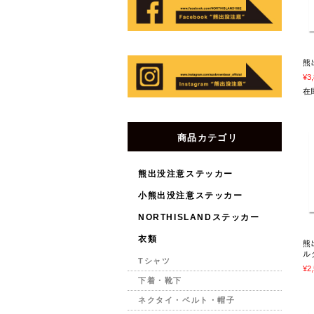
熊
¥3
在
商品カテゴリ
熊出没注意ステッカー
小熊出没注意ステッカー
NORTHISLANDステッカー
衣類
熊
ル
Tシャツ
¥2
下着・靴下
ネクタイ・ベルト・帽子