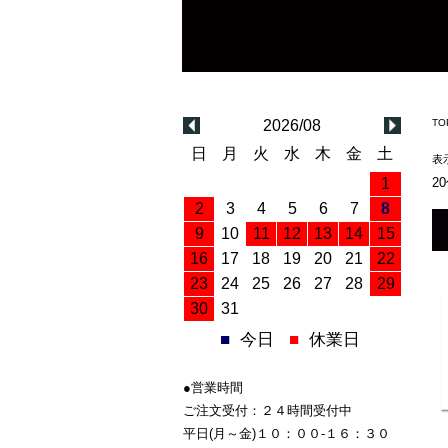
2026/08
TO
日
月
火
水
木
金
土
表
1
2
2
3
4
5
6
7
8
9
10
11
12
13
14
15
16
17
18
19
20
21
22
23
24
25
26
27
28
29
30
31
■
今日
■
休業日
●営業時間
ご注文受付：２４時間受付中
平日(月～金)１０：００-１６：３０