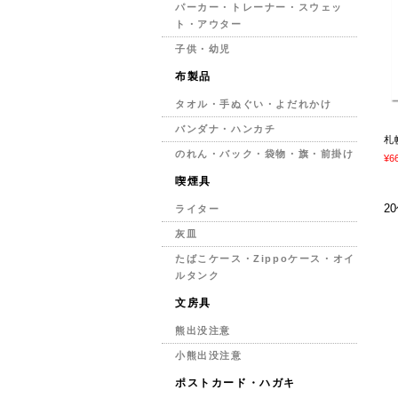
パーカー・トレーナー・スウェッ
ト・アウター
子供・幼児
布製品
タオル・手ぬぐい・よだれかけ
バンダナ・ハンカチ
札
のれん・バック・袋物・旗・前掛け
¥6
喫煙具
2
ライター
灰皿
たばこケース・Zippoケース・オイ
ルタンク
文房具
熊出没注意
小熊出没注意
ポストカード・ハガキ