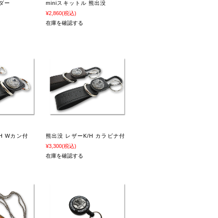
ダー
miniスキットル 熊出没
¥2,860
(税込)
在庫を確認する
H Wカン付
熊出没 レザーK/H カラビナ付
¥3,300
(税込)
在庫を確認する