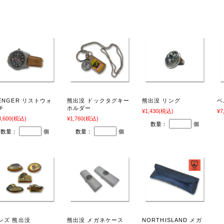
関連商品
ENGER リストウォ
熊出没 ドックタグキー
熊出没 リング
ベ
チ
ホルダー
¥1,430
(税込)
¥7
8,600
(税込)
¥1,760
(税込)
数量：
個
数量：
個
数量：
個
ンズ 熊出没
熊出没 メガネケース
NORTHISLAND メガ