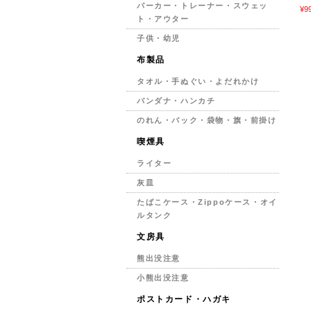
パーカー・トレーナー・スウェッ
¥9
ト・アウター
子供・幼児
布製品
タオル・手ぬぐい・よだれかけ
バンダナ・ハンカチ
のれん・バック・袋物・旗・前掛け
喫煙具
ライター
灰皿
たばこケース・Zippoケース・オイ
ルタンク
文房具
熊出没注意
小熊出没注意
ポストカード・ハガキ