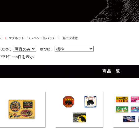
P
マグネット・ワッペン・缶バッチ
熊出没注意
示切替：
並び順：
件中1件～5件を表示
商品一覧