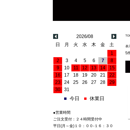
2026/08
TO
日
月
火
水
木
金
土
表
1
5
2
3
4
5
6
7
8
9
10
11
12
13
14
15
16
17
18
19
20
21
22
23
24
25
26
27
28
29
30
31
■
今日
■
休業日
●営業時間
ご注文受付：２４時間受付中
平日(月～金)１０：００-１６：３０