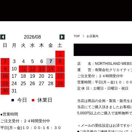
2026/08
TOP
お店案内
日
月
火
水
木
金
土
1
2
3
4
5
6
7
8
店 名：NORTHISLAND WE
9
10
11
12
13
14
15
運 営：有限会社クリエイティ
16
17
18
19
20
21
22
ご注文受付：２４時間受付中
営業時間：平日(月～金)１０：００
23
24
25
26
27
28
29
定 休 日：土曜日・日曜日・祝日
30
31
■
今日
■
休業日
当店は商品の企画・製造・販売をお
当店にてご購入頂きましたお客様に
5,000円以上のご購入で送料無料
●営業時間
ご注文受付：２４時間受付中
＜メールの受信設定はお済ですか
平日(月～金)１０：００-１６：３０
■ご注文後のご連絡方法について（