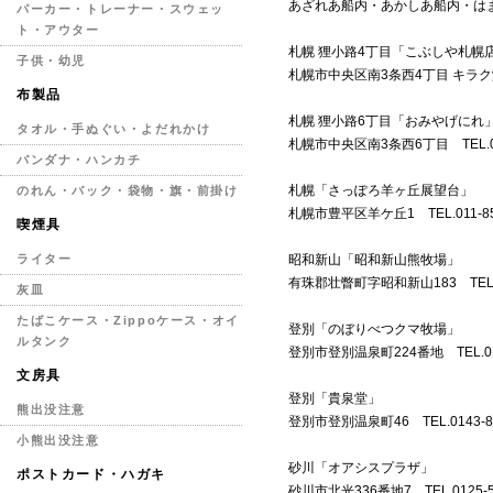
あざれあ船内・あかしあ船内・はま
パーカー・トレーナー・スウェッ
ト・アウター
札幌 狸小路4丁目「こぶしや札幌
子供・幼児
札幌市中央区南3条西4丁目 キラク堂ビル 
布製品
札幌 狸小路6丁目「おみやげにれ
タオル・手ぬぐい・よだれかけ
札幌市中央区南3条西6丁目 TEL.011
バンダナ・ハンカチ
札幌「さっぽろ羊ヶ丘展望台」
のれん・バック・袋物・旗・前掛け
札幌市豊平区羊ケ丘1 TEL.011-851
喫煙具
昭和新山「昭和新山熊牧場」
ライター
有珠郡壮瞥町字昭和新山183 TEL.01
灰皿
たばこケース・Zippoケース・オイ
登別「のぼりべつクマ牧場」
ルタンク
登別市登別温泉町224番地 TEL.0143
文房具
登別「貴泉堂」
熊出没注意
登別市登別温泉町46 TEL.0143-84
小熊出没注意
砂川「オアシスプラザ」
ポストカード・ハガキ
砂川市北光336番地7 TEL.0125-53