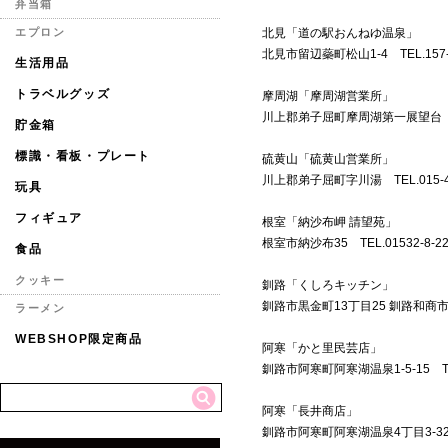
弁当箱
北見「道の駅おんねゆ温泉」
エプロン
北見市留辺蘂町松山1-4 TEL.157-4
生活用品
トラベルグッズ
摩周湖「摩周湖営業所」
川上郡弟子屈町摩周湖第一展望台 TEL.
貯金箱
標識・看板・プレート
硫黄山「硫黄山営業所」
川上郡弟子屈町字川湯 TEL.015-48
玩具
フィギュア
根室「納沙布岬 請望苑」
根室市納沙布35 TEL.01532-8-22
食品
クッキー
釧路「くしろキッチン」
釧路市黒金町13丁目25 釧路和商市場内 
ラーメン
WEBSHOP限定商品
阿寒「かと里民芸店」
釧路市阿寒町阿寒湖温泉1-5-15 TEL.
阿寒「長井商店」
釧路市阿寒町阿寒湖温泉4丁目3-3