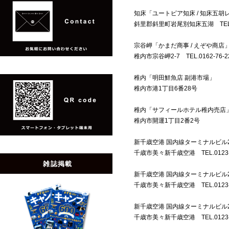
知床「ユートピア知床 / 知床五胡
斜里郡斜里町岩尾別知床五湖 TEL.01
宗谷岬「かまだ商事 / えぞや商店
稚内市宗谷岬2-7 TEL.0162-76-2253 
稚内「明田鮮魚店 副港市場」
稚内市港1丁目6番28号
稚内「サフィールホテル稚内売店
稚内市開運1丁目2番2号
新千歳空港 国内線ターミナルビル
千歳市美々新千歳空港 TEL.0123-4
雑誌掲載
新千歳空港 国内線ターミナルビル
千歳市美々新千歳空港 TEL.0123-4
新千歳空港 国内線ターミナルビル2F「Air
千歳市美々新千歳空港 TEL.0123-4