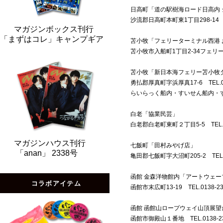
日高町「道の駅樹海ロード日高内 
沙流郡日高町本町東1丁目298-14 TEL
マガジンボックス刊行
「まずはコレ」キャンプギア
苫小牧「フェリーターミナル西港 お土
苫小牧市入船町1丁目2-34フェリーターミ
苫小牧「新日本海フェリー苫小牧
勇払郡厚真町字浜厚真17-6 TEL.014
らいらっく船内・すいせん船内・
白老「協業民芸」
白老郡白老町東町２丁目5-5 TEL.014
マガジンハウス刊行
七飯町「田村みやげ店」
「anan」 2338号
亀田郡七飯町字大沼町205-2 TEL.01
函館 金森洋物館内「アートウェー
コラボアイテム
函館市末広町13-19 TEL.0138-23-
函館 函館山ロープウェイ山頂展望台
函館市御殿山１番地 TEL.0138-23