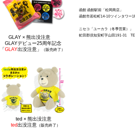
函館 函館駅前「松岡商店」
函館市若松町14-10ツインタワー1F TE
ニセコ「ユーカラ（冬季営業）」
虻田郡倶知安町字山田191-31 TEL.0
GLAY × 熊出没注意
GLAYデビュー25周年記念
「
GLAY
出没注意」
（販売終了）
ted × 熊出没注
意
ted
出没注意
（販売終了）