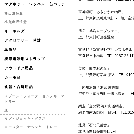
マグネット・ワッペン・缶バッチ
東神楽町「あさひかわ物産」
熊出没注意
上川郡東神楽町東2線16 旭川空港内 TE
小熊出没注意
旭岳「旭岳ロープウェイ」
キーホルダー
上川郡東川町旭岳温泉
アクセサリー・時計
富良野「新富良野プリンスホテル 
革製品
富良野市中御料 TEL.0167-22-11
携帯電話用ストラップ
アウトドア用品
美瑛「四季彩の丘」
上川郡美瑛町新星 第３ TEL.0166-9
カー用品
食器・台所用品
十勝岳温泉「湯元 凌雲閣｣
空知郡上富良野町十勝岳温泉 TEL.016
スプーン・フォーク・センヌキ・マ
ドラー
網走「道の駅 流氷街道網走」
皿
網走市南3条東4丁目5-1 TEL.0152-
マグ・ジョッキ・グラス
北見「石北民芸舎」
コースター・ナベシキ・トレー
北見市留辺蘂町松山1-4