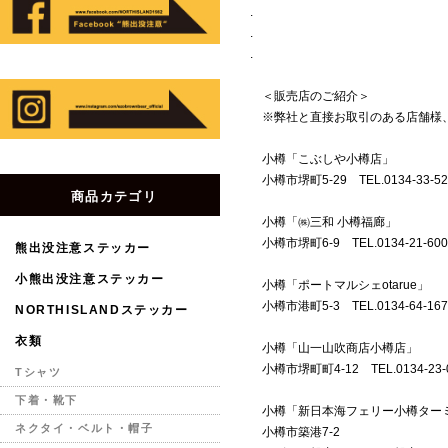
.
.
.
＜販売店のご紹介＞
※弊社と直接お取引のある店舗様、
小樽「こぶしや小樽店」
小樽市堺町5-29 TEL.0134-33-52
商品カテゴリ
小樽「㈱三和 小樽福廊」
小樽市堺町6-9 TEL.0134-21-600
熊出没注意ステッカー
小熊出没注意ステッカー
小樽「ポートマルシェotarue」
小樽市港町5-3 TEL.0134-64-167
NORTHISLANDステッカー
衣類
小樽「山一山吹商店小樽店」
小樽市堺町町4-12 TEL.0134-23-
Tシャツ
下着・靴下
小樽「新日本海フェリー小樽ター
ネクタイ・ベルト・帽子
小樽市築港7-2