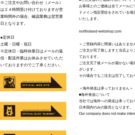
※ご注文やお問い合わせ（メール）
お客様とのご連絡は全てメールに
は２４時間受け付けておりますが営
ドメイン指定受信をされている場合
業時間外の場合、確認業務は翌営業
いたします。
日となります。
northisland-webshop.com
●定休日
土曜・日曜・祝日
＜ご登録内容に間違いはありませ
ご注文が完了致しますと当店よりご
※定休日・臨時休業日はメールの返
ております。
信・配送作業はお休みさせていただ
ご注文完了後メールが届かない場合
いておりますのでご了承ください。
ざいます。
その場合でもご注文は完了しており
＜海外発送は承っておりません＞
■海外発送について
当社では海外への発送は承ってお
日本国内のみの販売となります。
Our company does not make intern
.
.