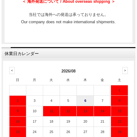
＜ 海外発送について / About overseas shipping ＞
当社では海外への発送は承っておりません。
Our company does not make international shipments.
休業日カレンダー
2026/08
日
月
火
水
木
金
土
1
2
3
4
5
6
7
8
9
10
11
12
13
14
15
16
17
18
19
20
21
22
23
24
25
26
27
28
29