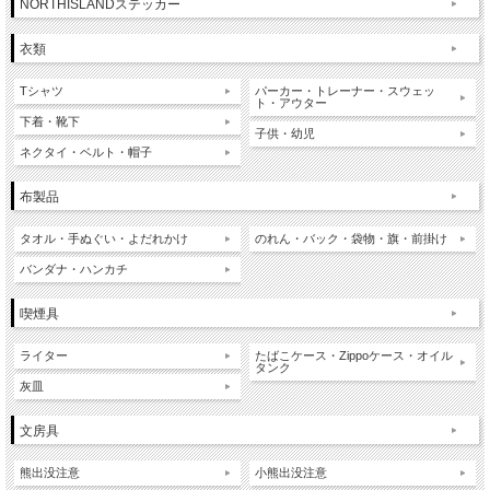
NORTHISLANDステッカー
衣類
Tシャツ
パーカー・トレーナー・スウェッ
ト・アウター
下着・靴下
子供・幼児
ネクタイ・ベルト・帽子
布製品
タオル・手ぬぐい・よだれかけ
のれん・バック・袋物・旗・前掛け
バンダナ・ハンカチ
喫煙具
ライター
たばこケース・Zippoケース・オイル
タンク
灰皿
文房具
熊出没注意
小熊出没注意