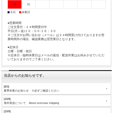
30
31
■
■
今日
休業日
●営業時間
ご注文受付：２４時間受付中
平日(月～金)１０：００-１６：３０
※ご注文やお問い合わせ（メール）は２４時間受け付けておりますが営
業時間外の場合、確認業務は翌営業日となります。
●定休日
土曜・日曜・祝日
※定休日・臨時休業日はメールの返信・配送作業はお休みさせていただ
いておりますのでご了承ください。
当店からのお知らせです。
[8/3]
夏季休業のお知らせ ※必ずご確認ください
[10/9]
海外発送について About overseas shipping
[10/9]