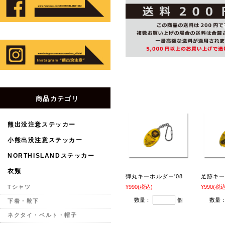
商品カテゴリ
熊出没注意ステッカー
小熊出没注意ステッカー
NORTHISLANDステッカー
衣類
弾丸キーホルダー'08
足跡キー
¥990
(税込)
¥990
(税込
Tシャツ
数量：
個
数量
下着・靴下
ネクタイ・ベルト・帽子