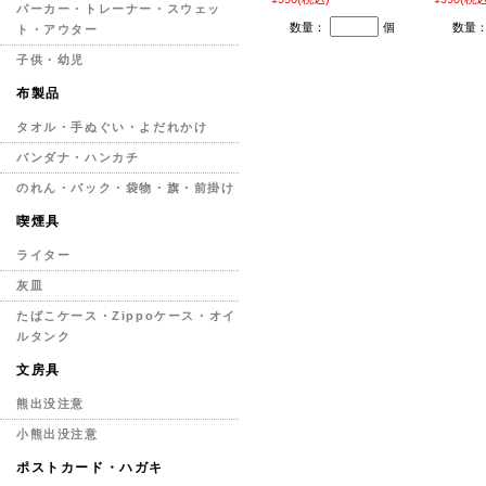
パーカー・トレーナー・スウェッ
数量：
個
数量
ト・アウター
子供・幼児
布製品
タオル・手ぬぐい・よだれかけ
バンダナ・ハンカチ
のれん・バック・袋物・旗・前掛け
喫煙具
ライター
灰皿
たばこケース・Zippoケース・オイ
ルタンク
文房具
熊出没注意
小熊出没注意
ポストカード・ハガキ