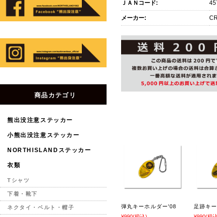
ＪＡＮコード:
45
メーカー:
CR
商品カテゴリ
熊出没注意ステッカー
小熊出没注意ステッカー
NORTHISLANDステッカー
衣類
Tシャツ
下着・靴下
弾丸キーホルダー'08
足跡キー
ネクタイ・ベルト・帽子
¥990
(税込)
¥990
(税込