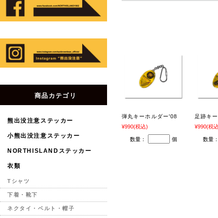
商品カテゴリ
弾丸キーホルダー'08
足跡キー
熊出没注意ステッカー
¥990
(税込)
¥990
(税込
小熊出没注意ステッカー
数量：
個
数量
NORTHISLANDステッカー
衣類
Tシャツ
下着・靴下
ネクタイ・ベルト・帽子