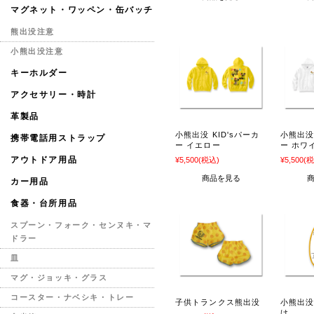
マグネット・ワッペン・缶バッチ
熊出没注意
小熊出没注意
キーホルダー
アクセサリー・時計
革製品
小熊出没 KID'sパーカ
小熊出没 
携帯電話用ストラップ
ー イエロー
ー ホワ
アウトドア用品
¥5,500
(税込)
¥5,500
(税
商品を見る
カー用品
食器・台所用品
スプーン・フォーク・センヌキ・マ
ドラー
皿
マグ・ジョッキ・グラス
コースター・ナベシキ・トレー
子供トランクス熊出没
小熊出没
け