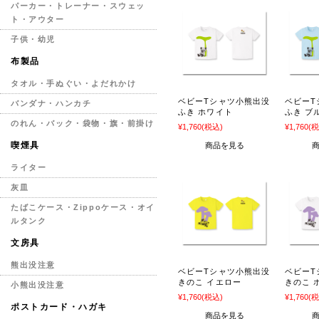
パーカー・トレーナー・スウェッ
ト・アウター
子供・幼児
布製品
タオル・手ぬぐい・よだれかけ
ベビーTシャツ小熊出没
ベビーT
バンダナ・ハンカチ
ふき ホワイト
ふき ブ
のれん・バック・袋物・旗・前掛け
¥1,760
(税込)
¥1,760
(税
喫煙具
商品を見る
ライター
灰皿
たばこケース・Zippoケース・オイ
ルタンク
文房具
熊出没注意
ベビーTシャツ小熊出没
ベビーT
きのこ イエロー
きのこ 
小熊出没注意
¥1,760
(税込)
¥1,760
(税
ポストカード・ハガキ
商品を見る