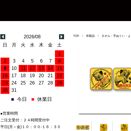
2026/08
TOP
布製品
タオル・手ぬぐい・よ
日
月
火
水
木
金
土
1
2
3
4
5
6
7
8
9
10
11
12
13
14
15
16
17
18
19
20
21
22
23
24
25
26
27
28
29
30
31
■
今日
■
休業日
●営業時間
ご注文受付：２４時間受付中
平日(月～金)１０：００-１６：３０