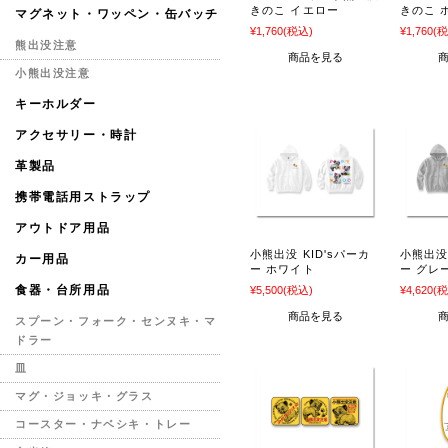
きのこ イエロー
きのこ 
マグネット・ワッペン・缶バッチ
¥1,760
(税込)
¥1,760
(税
熊出没注意
商品を見る
小熊出没注意
キーホルダー
アクセサリー・時計
革製品
携帯電話用ストラップ
アウトドア用品
小熊出没 KID'sパーカ
小熊出没 
カー用品
ー ホワイト
ー グレ
食器・台所用品
¥5,500
(税込)
¥4,620
(税
商品を見る
スプーン・フォーク・センヌキ・マ
ドラー
皿
マグ・ジョッキ・グラス
コースター・ナベシキ・トレー