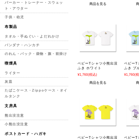
パーカー・トレーナー・スウェッ
商品を見る
ト・アウター
子供・幼児
布製品
タオル・手ぬぐい・よだれかけ
バンダナ・ハンカチ
のれん・バック・袋物・旗・前掛け
喫煙具
ベビーTシャツ小熊出没
ベビーT
ふき ホワイト
ふき ブ
ライター
¥1,760
(税込)
¥1,760
(税
灰皿
商品を見る
たばこケース・Zippoケース・オイ
ルタンク
文房具
熊出没注意
小熊出没注意
ポストカード・ハガキ
ベビーTシャツ小熊出没
ベビーT