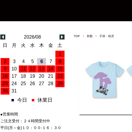
2026/08
TOP
衣類
子供・幼児
日
月
火
水
木
金
土
1
2
3
4
5
6
7
8
9
10
11
12
13
14
15
16
17
18
19
20
21
22
23
24
25
26
27
28
29
30
31
■
今日
■
休業日
●営業時間
ご注文受付：２４時間受付中
平日(月～金)１０：００-１６：３０