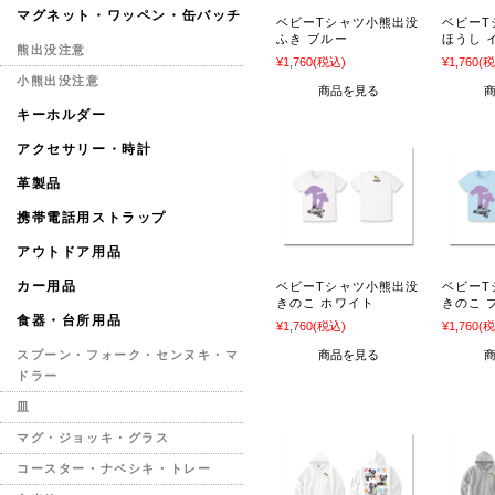
マグネット・ワッペン・缶バッチ
ベビーTシャツ小熊出没
ベビーT
ふき ブルー
ほうし 
熊出没注意
¥1,760
(税込)
¥1,760
(税
小熊出没注意
商品を見る
キーホルダー
アクセサリー・時計
革製品
携帯電話用ストラップ
アウトドア用品
カー用品
ベビーTシャツ小熊出没
ベビーT
きのこ ホワイト
きのこ 
食器・台所用品
¥1,760
(税込)
¥1,760
(税
商品を見る
スプーン・フォーク・センヌキ・マ
ドラー
皿
マグ・ジョッキ・グラス
コースター・ナベシキ・トレー