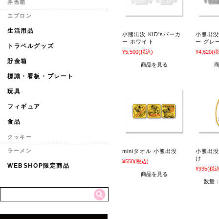
弁当箱
エプロン
生活用品
小熊出没 KID'sパーカ
小熊出没 
ー ホワイト
ー グレ
トラベルグッズ
¥5,500
(税込)
¥4,620
(税
貯金箱
商品を見る
標識・看板・プレート
玩具
フィギュア
食品
クッキー
ラーメン
miniタオル 小熊出没
小熊出没
け
¥550
(税込)
WEBSHOP限定商品
¥935
(税込
商品を見る
数量