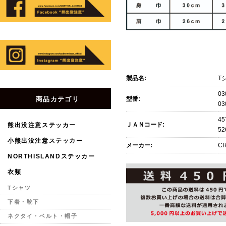
製品名:
T
03
型番:
商品カテゴリ
03
45
ＪＡＮコード:
熊出没注意ステッカー
52
小熊出没注意ステッカー
メーカー:
CR
NORTHISLANDステッカー
衣類
Tシャツ
下着・靴下
ネクタイ・ベルト・帽子