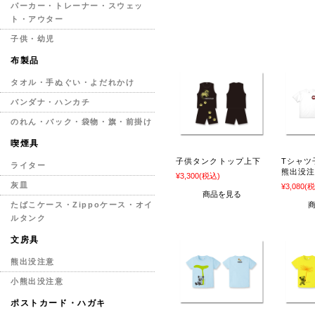
パーカー・トレーナー・スウェッ
ト・アウター
子供・幼児
布製品
タオル・手ぬぐい・よだれかけ
バンダナ・ハンカチ
のれん・バック・袋物・旗・前掛け
喫煙具
子供タンクトップ上下
Tシャツ
ライター
熊出没
¥3,300
(税込)
灰皿
¥3,080
(税
商品を見る
たばこケース・Zippoケース・オイ
ルタンク
文房具
熊出没注意
小熊出没注意
ポストカード・ハガキ