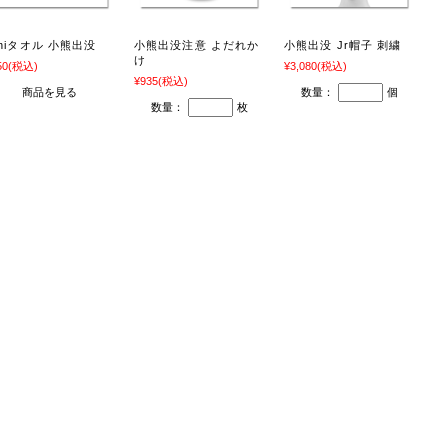
iniタオル 小熊出没
小熊出没注意 よだれか
小熊出没 Jr帽子 刺繍
け
50
(税込)
¥3,080
(税込)
¥935
(税込)
商品を見る
数量：
個
数量：
枚