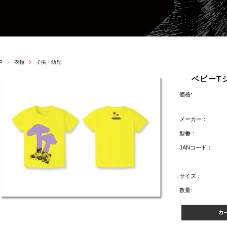
P
衣類
子供・幼児
ベビーT
価格:
メーカー：
型番：
JANコード：
サイズ：
数量: