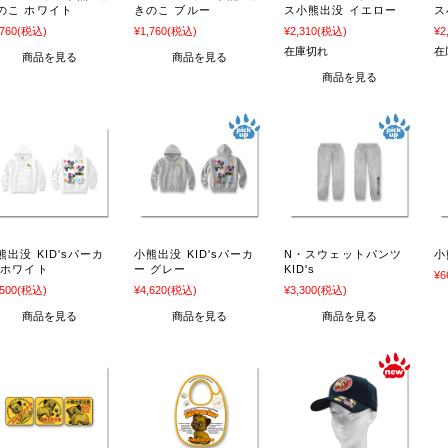
のこ ホワイト
きのこ ブルー
ス小熊出没 イエロー
ス
,760
(税込)
¥1,760
(税込)
¥2,310
(税込)
¥2
在庫切れ
在
商品を見る
商品を見る
商品を見る
熊出没 KID'sパーカ
小熊出没 KID'sパーカ
N・スウェットパンツ
小
 ホワイト
ー グレー
KID's
¥6
,500
(税込)
¥4,620
(税込)
¥3,300
(税込)
商品を見る
商品を見る
商品を見る