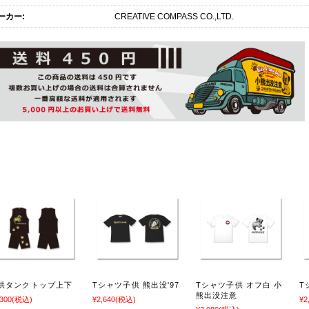
ーカー:
CREATIVE COMPASS CO.,LTD.
関連商品
供タンクトップ上下
Tシャツ子供 熊出没'97
Tシャツ子供 オフ白 小
T
熊出没注意
,300
(税込)
¥2,640
(税込)
¥2