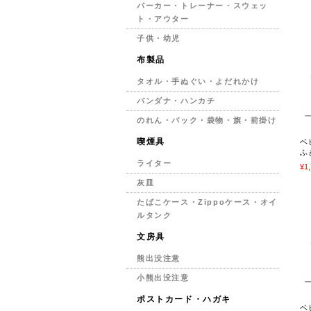
パーカー・トレーナー・スウェッ
ト・アウター
子供・幼児
布製品
タオル・手ぬぐい・よだれかけ
バンダナ・ハンカチ
のれん・バック・袋物・旗・前掛け
喫煙具
ベ
ふ
ライター
¥1
灰皿
たばこケース・Zippoケース・オイ
ルタンク
文房具
熊出没注意
小熊出没注意
ポストカード・ハガキ
ベ