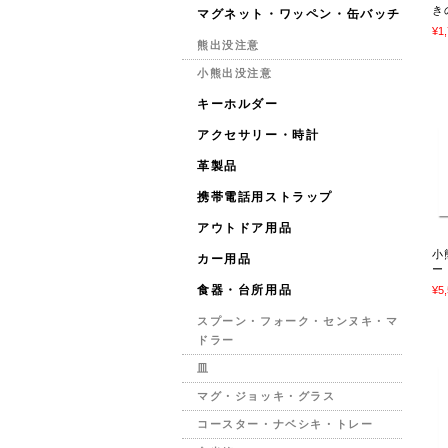
き
マグネット・ワッペン・缶バッチ
¥1
熊出没注意
小熊出没注意
キーホルダー
アクセサリー・時計
革製品
携帯電話用ストラップ
アウトドア用品
小
カー用品
ー
食器・台所用品
¥5
スプーン・フォーク・センヌキ・マ
ドラー
皿
マグ・ジョッキ・グラス
コースター・ナベシキ・トレー