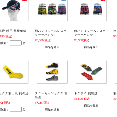
出没 帽子 紋様刺繍
熊パン（シームレスボ
熊パン（シームレスボ
ボ
クサーパンツ）
クサーパンツ）
,190
(税込)
¥3
¥3,300
(税込)
¥3,300
(税込)
数量：
個
商品を見る
商品を見る
ックス熊出没 熊の足
スニーカーソックス 熊
ネクタイ 熊出没
熊
出没
¥6,600
(税込)
¥9
90
(税込)
¥715
(税込)
商品を見る
数量：
足
商品を見る