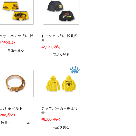
クサーパンツ 熊出没
トランクス熊出没足跡
黒
,850
(税込)
¥2,420
(税込)
商品を見る
商品を見る
出没 革ベルト
ジップパーカー熊出没
黄
,350
(税込)
¥6,600
(税込)
数量：
本
商品を見る