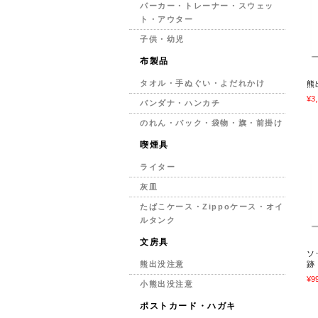
パーカー・トレーナー・スウェッ
ト・アウター
子供・幼児
布製品
タオル・手ぬぐい・よだれかけ
熊
¥3
バンダナ・ハンカチ
のれん・バック・袋物・旗・前掛け
喫煙具
ライター
灰皿
たばこケース・Zippoケース・オイ
ルタンク
文房具
ソ
跡
熊出没注意
¥9
小熊出没注意
ポストカード・ハガキ