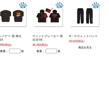
レーナー 黒 熊出
ウィンドブレーカー 熊
N・スウェットパンツ
03
出没'06
¥3,520
(税込)
,380
(税込)
¥6,380
(税込)
商品を見る
数量：
枚
数量：
枚