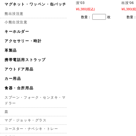
没'03
出没'06
マグネット・ワッペン・缶バッチ
¥6,380
(税込)
¥6,380
(税
熊出没注意
数量：
枚
数量
小熊出没注意
キーホルダー
アクセサリー・時計
革製品
携帯電話用ストラップ
アウトドア用品
カー用品
食器・台所用品
スプーン・フォーク・センヌキ・マ
ドラー
皿
マグ・ジョッキ・グラス
コースター・ナベシキ・トレー