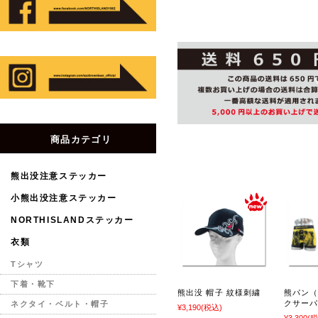
商品カテゴリ
熊出没注意ステッカー
小熊出没注意ステッカー
NORTHISLANDステッカー
衣類
Tシャツ
下着・靴下
熊出没 帽子 紋様刺繍
熊パン
クサー
ネクタイ・ベルト・帽子
¥3,190
(税込)