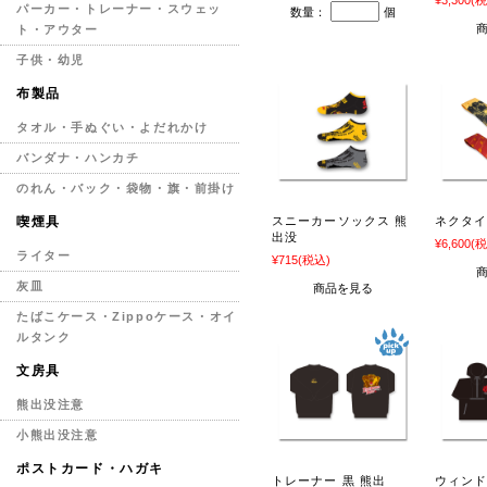
¥3,300
(税
パーカー・トレーナー・スウェッ
数量：
個
ト・アウター
子供・幼児
布製品
タオル・手ぬぐい・よだれかけ
バンダナ・ハンカチ
のれん・バック・袋物・旗・前掛け
スニーカーソックス 熊
ネクタイ
喫煙具
出没
¥6,600
(税
ライター
¥715
(税込)
灰皿
商品を見る
たばこケース・Zippoケース・オイ
ルタンク
文房具
熊出没注意
小熊出没注意
ポストカード・ハガキ
トレーナー 黒 熊出
ウィンド