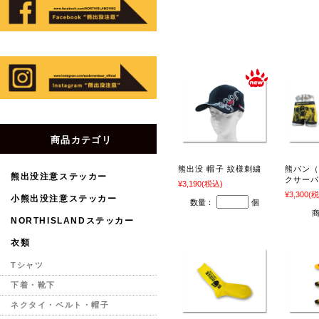
商品カテゴリ
熊出没 帽子 紋様刺繍
熊パン
熊出没注意ステッカー
クサー
¥3,190
(税込)
¥3,300
(税
小熊出没注意ステッカー
数量：
個
NORTHISLANDステッカー
衣類
Tシャツ
下着・靴下
ネクタイ・ベルト・帽子