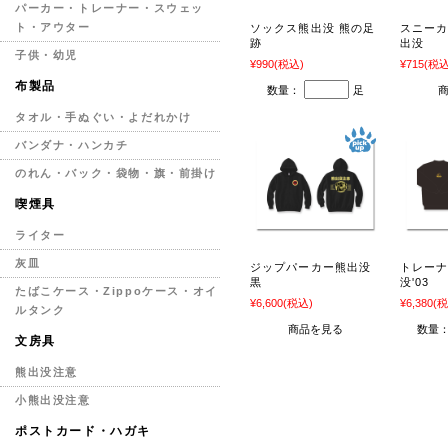
パーカー・トレーナー・スウェッ
ト・アウター
ソックス熊出没 熊の足
スニーカ
跡
出没
子供・幼児
¥990
(税込)
¥715
(税込
布製品
数量：
足
タオル・手ぬぐい・よだれかけ
バンダナ・ハンカチ
のれん・バック・袋物・旗・前掛け
喫煙具
ライター
灰皿
ジップパーカー熊出没
トレーナ
黒
没'03
たばこケース・Zippoケース・オイ
¥6,600
(税込)
¥6,380
(税
ルタンク
商品を見る
数量
文房具
熊出没注意
小熊出没注意
ポストカード・ハガキ