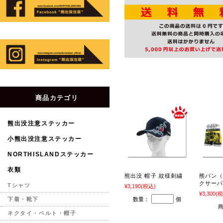
商品カテゴリ
熊出没注意ステッカー
小熊出没注意ステッカー
NORTHISLANDステッカー
衣類
熊出没 帽子 紋様刺繍
熊パン
クサー
Tシャツ
¥3,190
(税込)
¥3,300
(税
数量：
個
下着・靴下
ネクタイ・ベルト・帽子