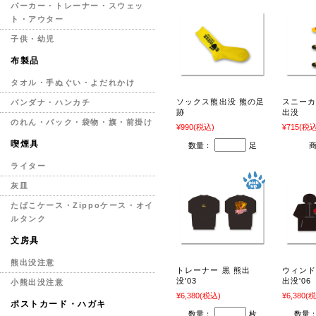
パーカー・トレーナー・スウェッ
ト・アウター
子供・幼児
布製品
タオル・手ぬぐい・よだれかけ
ソックス熊出没 熊の足
スニーカ
バンダナ・ハンカチ
跡
出没
のれん・バック・袋物・旗・前掛け
¥990
(税込)
¥715
(税込
喫煙具
数量：
足
ライター
灰皿
たばこケース・Zippoケース・オイ
ルタンク
文房具
熊出没注意
トレーナー 黒 熊出
ウィンド
没'03
出没'06
小熊出没注意
¥6,380
(税込)
¥6,380
(税
ポストカード・ハガキ
数量：
枚
数量