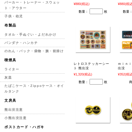
パーカー・トレーナー・スウェッ
¥880
(税込)
¥880
(税込
ト・アウター
数量：
枚
数量
子供・幼児
布製品
タオル・手ぬぐい・よだれかけ
バンダナ・ハンカチ
のれん・バック・袋物・旗・前掛け
喫煙具
レトロステッカーシー
ｍｉｎ
ト 熊出没
出没
ライター
¥1,320
(税込)
¥352
(税込
灰皿
数量：
枚
たばこケース・Zippoケース・オイ
ルタンク
文房具
熊出没注意
小熊出没注意
ポストカード・ハガキ