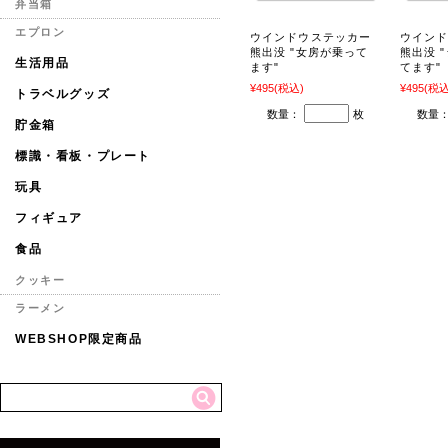
弁当箱
エプロン
ウインドウステッカー
ウイン
熊出没 "女房が乗って
熊出没 
生活用品
ます"
てます"
¥495
(税込)
¥495
(税込
トラベルグッズ
数量：
枚
数量
貯金箱
標識・看板・プレート
玩具
フィギュア
食品
クッキー
ラーメン
WEBSHOP限定商品