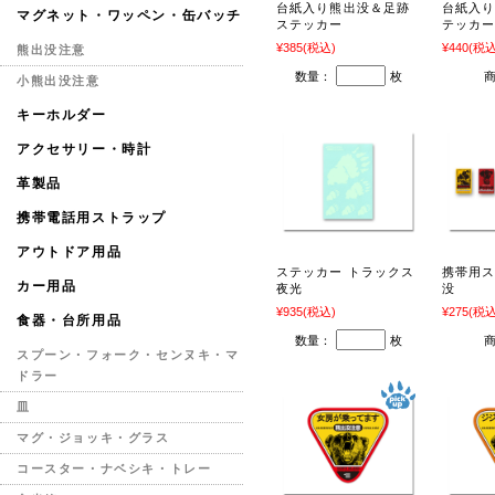
台紙入り熊出没＆足跡
台紙入
マグネット・ワッペン・缶バッチ
ステッカー
テッカ
¥385
(税込)
¥440
(税込
熊出没注意
数量：
枚
小熊出没注意
キーホルダー
アクセサリー・時計
革製品
携帯電話用ストラップ
アウトドア用品
ステッカー トラックス
携帯用ス
カー用品
夜光
没
¥935
(税込)
¥275
(税込
食器・台所用品
数量：
枚
スプーン・フォーク・センヌキ・マ
ドラー
皿
マグ・ジョッキ・グラス
コースター・ナベシキ・トレー