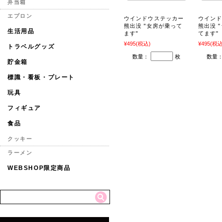
弁当箱
エプロン
ウインドウステッカー
ウイン
熊出没 "女房が乗って
熊出没 
生活用品
ます"
てます"
¥495
(税込)
¥495
(税込
トラベルグッズ
数量：
枚
数量
貯金箱
標識・看板・プレート
玩具
フィギュア
食品
クッキー
ラーメン
WEBSHOP限定商品