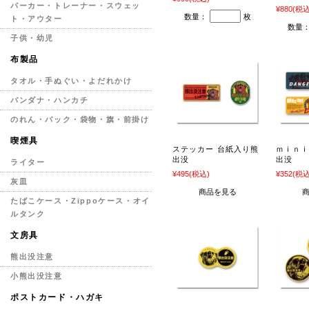
パーカー・トレーナー・スウェッ
¥880
(税込
数量：
枚
ト・アウター
数量
子供・幼児
布製品
タオル・手ぬぐい・よだれかけ
バンダナ・ハンカチ
のれん・バック・袋物・旗・前掛け
喫煙具
ステッカー 台紙入り熊
ｍｉｎ
出没
出没
ライター
¥495
(税込)
¥352
(税込
灰皿
商品を見る
たばこケース・Zippoケース・オイ
ルタンク
文房具
熊出没注意
小熊出没注意
ポストカード・ハガキ