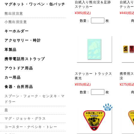
台紙入り熊出没＆足跡
台紙入
マグネット・ワッペン・缶バッチ
ステッカー
テッカ
¥385
(税込)
¥440
(税込
熊出没注意
数量：
枚
小熊出没注意
キーホルダー
アクセサリー・時計
革製品
携帯電話用ストラップ
アウトドア用品
ステッカー トラックス
携帯用ス
カー用品
夜光
没
¥935
(税込)
¥275
(税込
食器・台所用品
数量：
枚
スプーン・フォーク・センヌキ・マ
ドラー
皿
マグ・ジョッキ・グラス
コースター・ナベシキ・トレー