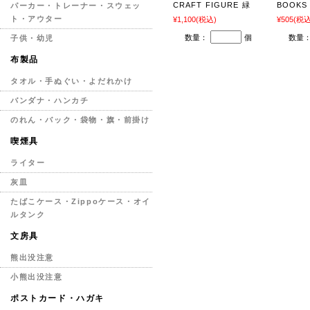
CRAFT FIGURE 緑
BOOKS
パーカー・トレーナー・スウェッ
ト・アウター
¥1,100
(税込)
¥505
(税込
数量：
個
数量
子供・幼児
布製品
タオル・手ぬぐい・よだれかけ
バンダナ・ハンカチ
のれん・バック・袋物・旗・前掛け
喫煙具
ライター
灰皿
たばこケース・Zippoケース・オイ
ルタンク
文房具
熊出没注意
小熊出没注意
ポストカード・ハガキ