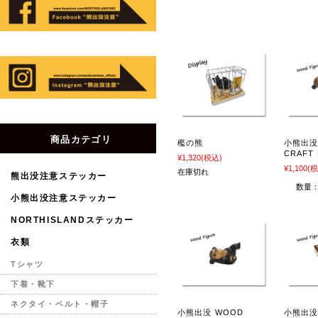
商品カテゴリ
檻の熊
小熊出没
CRAFT 
¥1,320
(税込)
¥1,100
(税
在庫切れ
熊出没注意ステッカー
数量
小熊出没注意ステッカー
NORTHISLANDステッカー
衣類
Tシャツ
下着・靴下
ネクタイ・ベルト・帽子
小熊出没 WOOD
小熊出没