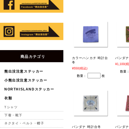
商品カテゴリ
カラーハンカチ 時計台
バンダナ
冬
¥1,100
(税
¥550
(税込)
熊出没注意ステッカー
数量
数量：
枚
小熊出没注意ステッカー
NORTHISLANDステッカー
衣類
Tシャツ
下着・靴下
ネクタイ・ベルト・帽子
バンダナ 時計台冬
バンダナ