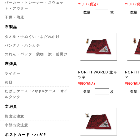
パーカー・トレーナー・スウェッ
¥1,100
(税込)
¥1,100
(税
ト・アウター
数量：
枚
数量
子供・幼児
布製品
タオル・手ぬぐい・よだれかけ
バンダナ・ハンカチ
のれん・バック・袋物・旗・前掛け
喫煙具
NORTH WORLD 北キ
NORTH
ライター
ツネ
マ
灰皿
¥990
(税込)
¥990
(税込
たばこケース・Zippoケース・オイ
数量：
枚
数量
ルタンク
文房具
熊出没注意
小熊出没注意
ポストカード・ハガキ