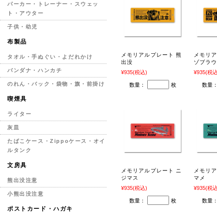
パーカー・トレーナー・スウェッ
ト・アウター
子供・幼児
布製品
メモリアルプレート 熊
メモリア
タオル・手ぬぐい・よだれかけ
出没
ゾブラ
バンダナ・ハンカチ
¥935
(税込)
¥935
(税込
のれん・バック・袋物・旗・前掛け
数量：
枚
数量
喫煙具
ライター
灰皿
たばこケース・Zippoケース・オイ
ルタンク
文房具
メモリアルプレート ニ
メモリア
ジマス
マメ
熊出没注意
¥935
(税込)
¥935
(税込
小熊出没注意
数量：
枚
数量
ポストカード・ハガキ