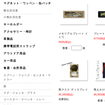
マグネット・ワッペン・缶バッチ
熊出没注意
小熊出没注意
キーホルダー
アクセサリー・時計
メモリアルプレート イ
プレート
トウ
¥770
(税込
革製品
¥935
(税込)
携帯電話用ストラップ
数量：
枚
アウトドア用品
カー用品
食器・台所用品
スプーン・フォーク・センヌキ・マ
ドラー
皿
熊マスク ディスプレイ
熊えか
マグ・ジョッキ・グラス
¥5,280
(税込)
¥6,050
(税
在庫切れ
コースター・ナベシキ・トレー
数量