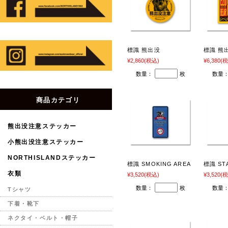
標識 熊出没
標識 熊
¥2,860
(税込)
¥6,380
(税
数量：
枚
数量
商品カテゴリ
熊出没注意ステッカー
小熊出没注意ステッカー
NORTHISLANDステッカー
標識 SMOKING AREA
標識 ST
衣類
¥3,520
(税込)
¥3,520
(税
数量：
枚
数量
Tシャツ
下着・靴下
ネクタイ・ベルト・帽子