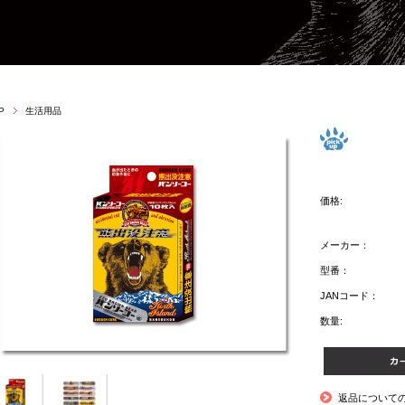
P
生活用品
価格:
メーカー：
型番：
JANコード：
数量:
返品について