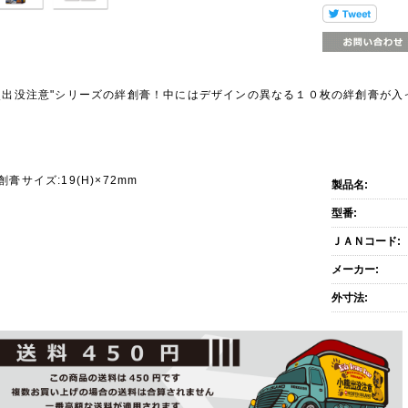
熊出没注意"シリーズの絆創膏！中にはデザインの異なる１０枚の絆創膏が入
商品説明
創膏サイズ:19(H)×72mm
製品名:
型番:
ＪＡＮコード:
メーカー:
外寸法: