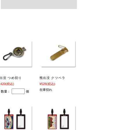
出没 つめ切り
熊出没 クツベラ
,420
(税込)
¥528
(税込)
在庫切れ
数量：
個