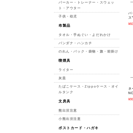
パーカー・トレーナー・スウェッ
ト・アウター
バ
子供・幼児
ス
¥6
布製品
タオル・手ぬぐい・よだれかけ
バンダナ・ハンカチ
のれん・バック・袋物・旗・前掛け
喫煙具
ライター
灰皿
たばこケース・Zippoケース・オイ
ネ
ルタンク
N
¥9
文房具
熊出没注意
小熊出没注意
ポストカード・ハガキ