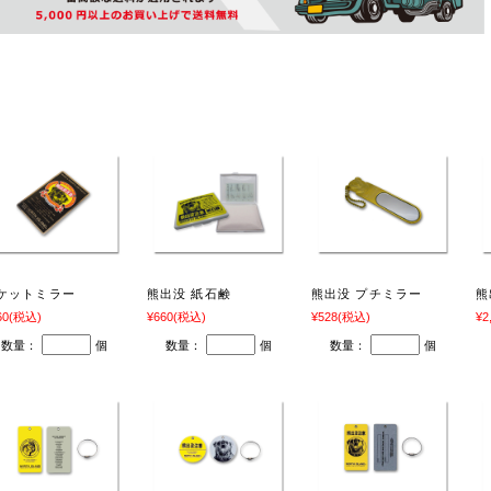
関連商品
ケットミラー
熊出没 紙石鹸
熊出没 プチミラー
熊
60
(税込)
¥660
(税込)
¥528
(税込)
¥2
数量：
個
数量：
個
数量：
個