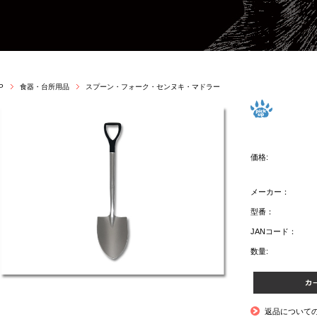
P
食器・台所用品
スプーン・フォーク・センヌキ・マドラー
価格:
メーカー：
型番：
JANコード：
数量:
返品について