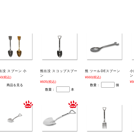
関連商品
出没 スプーン 小
熊出没 スコップスプー
熊 ツールDEスプーン
小
ン
ン
50
(税込)
¥660
(税込)
¥605
(税込)
¥6
商品を見る
数量：
個
数量：
本