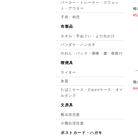
パーカー・トレーナー・スウェッ
ト・アウター
熊
¥5
子供・幼児
布製品
タオル・手ぬぐい・よだれかけ
バンダナ・ハンカチ
のれん・バック・袋物・旗・前掛け
喫煙具
ライター
灰皿
熊
¥4
たばこケース・Zippoケース・オイ
ルタンク
文房具
熊出没注意
小熊出没注意
ポストカード・ハガキ