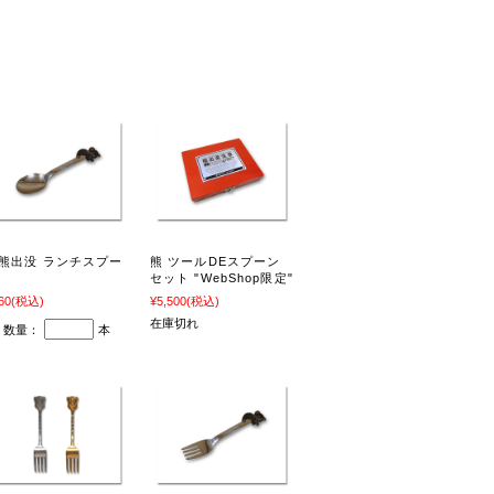
熊出没 ランチスプー
熊 ツールDEスプーン
セット "WebShop限定"
60
(税込)
¥5,500
(税込)
在庫切れ
数量：
本